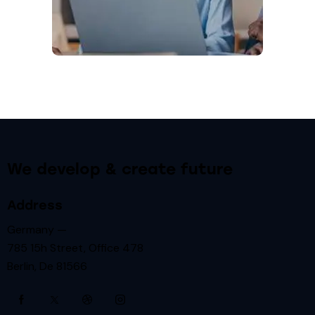
We develop & create future
Address
Germany —
785 15h Street, Office 478
Berlin, De 81566