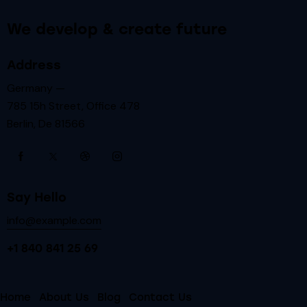
We develop & create future
Address
Germany —
785 15h Street, Office 478
Berlin, De 81566
Say Hello
info@example.com
+1 840 841 25 69
Home
About Us
Blog
Contact Us