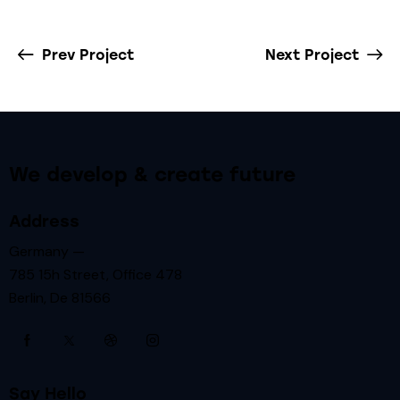
Prev Project
Next Project
We develop & create future
Address
Germany —
785 15h Street, Office 478
Berlin, De 81566
Say Hello