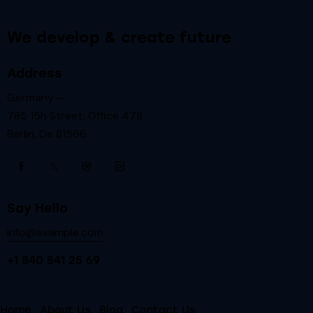
We develop & create future
Address
Germany —
785 15h Street, Office 478
Berlin, De 81566
Say Hello
info@example.com
+1 840 841 25 69
Home
About Us
Blog
Contact Us