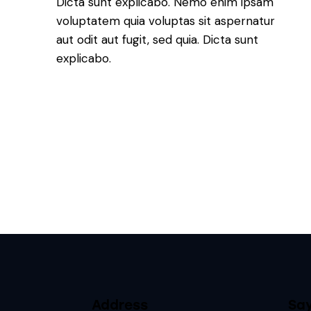
Dicta sunt explicabo. Nemo enim ipsam
voluptatem quia voluptas sit aspernatur
aut odit aut fugit, sed quia. Dicta sunt
explicabo.
Address
Say