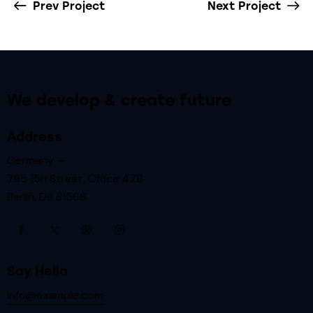
Prev Project
Next Project
We develop & create future
Address
Germany —
785 15h Street, Office 478
Berlin, De 81566
Say Hello
info@example.com