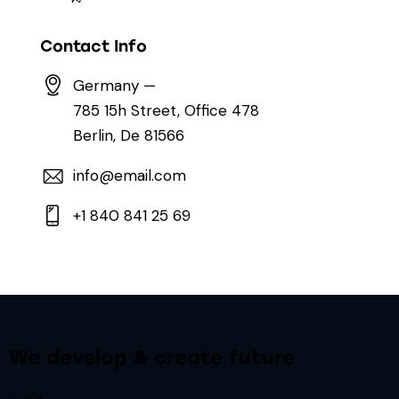
Contact Info
Germany —
785 15h Street, Office 478
Berlin, De 81566
info@email.com
+1 840 841 25 69
We develop & create future